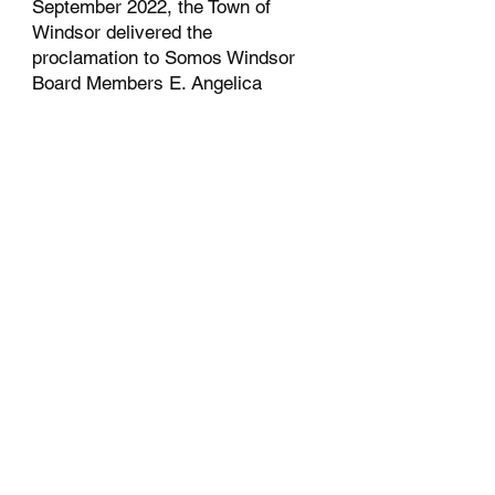
September 2022, the Town of
Windsor delivered the
proclamation to Somos Windsor
Board Members E. Angelica
Núñez and Sonja R. Vasquez in
honor of Somos Windsor's
Dedication to the Latino
Community in Windsor in for
Hispanic Heritage Month. Today
Somos Windsor has expanded and
continues to support the multi-
cultural Windsor Community in
any areas that are needed.